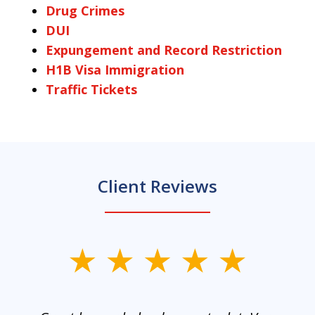
Drug Crimes
DUI
Expungement and Record Restriction
H1B Visa Immigration
Traffic Tickets
Client Reviews
slide
1
of