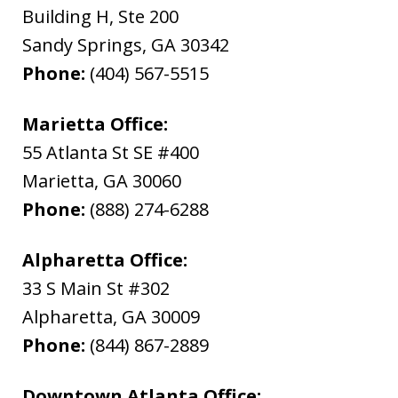
Building H, Ste 200
Sandy Springs
,
GA
30342
Phone:
(404) 567-5515
Marietta Office:
55 Atlanta St SE #400
Marietta
,
GA
30060
Phone:
(888) 274-6288
Alpharetta Office:
33 S Main St #302
Alpharetta
,
GA
30009
Phone:
(844) 867-2889
Downtown Atlanta Office: