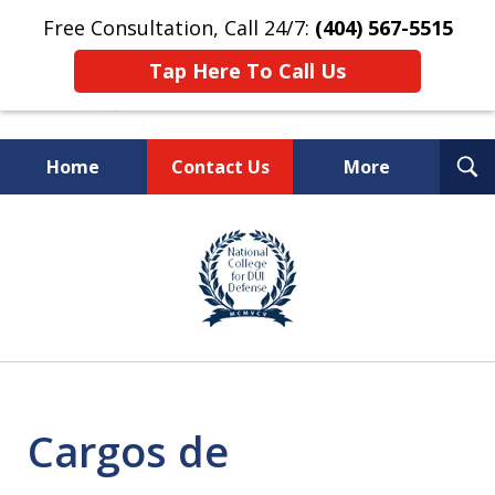
Free Consultation, Call 24/7:
(404) 567-5515
Tap Here To Call Us
T
Home
Contact Us
More
S
TOP-RATED
slide
1
Atlanta Criminal Defense
of
Law Firm
8
Cargos de