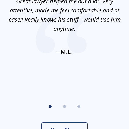
and
Great lawyer helped me out a lot. Very
M
3
mes
attentive, made me feel comfortable and at
e
ease!! Really knows his stuff - would use him
co
nt
anytime.
ays
c
ne
- M.L.