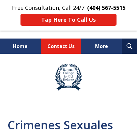
Free Consultation, Call 24/7:
(404) 567-5515
Tap Here To Call Us
T
Home
Contact Us
More
S
TOP-RATED
slide
1
Atlanta Criminal Defense
of
Law Firm
8
Crimenes Sexuales