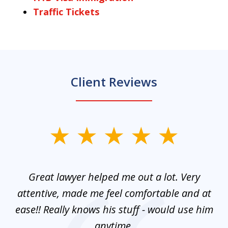
Traffic Tickets
Client Reviews
slide
1
of
and
Great lawyer helped me out a lot. Very
M
3
mes
attentive, made me feel comfortable and at
e
ease!! Really knows his stuff - would use him
co
nt
anytime.