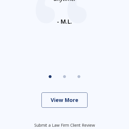
ays
c
ne
- M.L.
View More
Submit a Law Firm Client Review