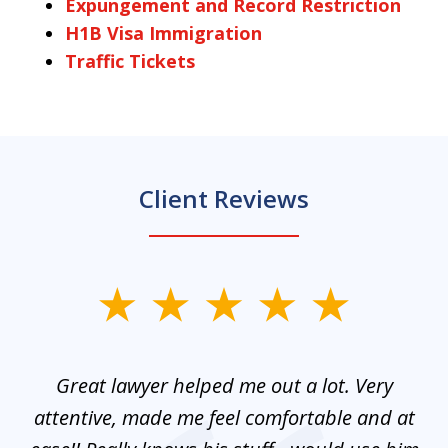
Expungement and Record Restriction
H1B Visa Immigration
Traffic Tickets
Client Reviews
slide
1
of
and
Great lawyer helped me out a lot. Very
M
3
mes
attentive, made me feel comfortable and at