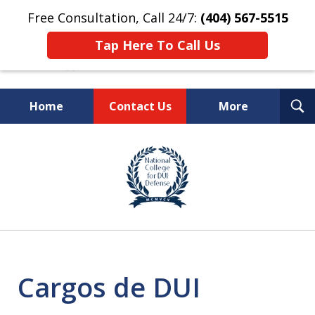
Free Consultation, Call 24/7:
(404) 567-5515
Tap Here To Call Us
T
Home
Contact Us
More
S
TOP-RATED
slide
1
Atlanta Criminal Defense
of
Law Firm
8
Cargos de DUI